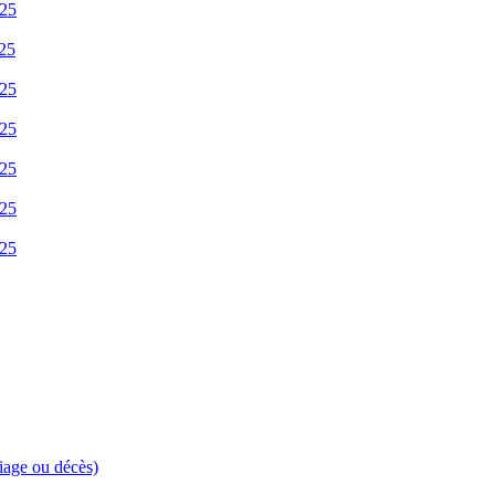
025
025
025
025
025
025
025
riage ou décès)