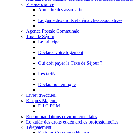
Vie associative
Annuaire des associations
Le guide des droits et démarches associatives
Agence Postale Communale
Taxe de Séjour
Le principe
Déclarer votre logement
Qui doit payer la Taxe de Séjour ?
Les tarifs
Déclaration en ligne
Livret d'Accueil
Risques Majeurs
D.I.C.RI.M
Recommandations environnementales
Le guide des droits et démarches professionnelles
Télépaiement
Factures Commune Heugas