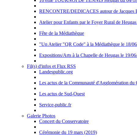
16 ème TOURNOI De TENNIS Heugas du 04-18 J
RENCONTRE/DEDICACES autour de Jacques BE
Atelier pour Enfants par le Foyer Rural de Heugas
Fête de la Médiathèque
"Un Atelier "QR Code" à la Médiathèque le 18/0
Expositions/Arts à la Chapelle de Heugas le 19/0
Fil(s) d'infos et Flux RSS
Landespublic.org
Les actus de la Communauté d'Agglomération du
Les actus de Sud-Ouest
Service-public.fr
Galerie Photos
Concert du Conservatoire
Cérémonie du 19 mars (2019)