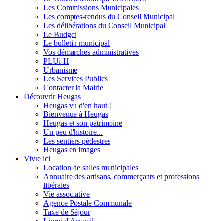
Les Commissions Municipales
Les comptes-rendus du Conseil Municipal
Les délibérations du Conseil Municipal
Le Budget
Le bulletin municipal
Vos démarches administratives
PLUi-H
Urbanisme
Les Services Publics
Contacter la Mairie
Découvrir Heugas
Heugas vu d'en haut !
Bienvenue à Heugas
Heugas et son patrimoine
Un peu d'histoire...
Les sentiers pédestres
Heugas en images
Vivre ici
Location de salles municipales
Annuaire des artisans, commerçants et professions
libérales
Vie associative
Agence Postale Communale
Taxe de Séjour
Livret d'Accueil