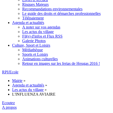
Risques Majeurs
Recommandations environnementales
Le guide des droits et démarches professionnelles
Télépaiement
Agenda et actualités
A noter sur vos agendas
Les actus du village
Fil(s) d'infos et Flux RSS
Galerie Photos
Culture, Sport et Loisirs
Médiathèque
Sports et Loisirs
Animations culturelles
Retour en images sur les ferias de Heugas 2016 !
RPI/Ecole
Mairie
»
Agenda et actualités
»
Les actus du village
»
L'INFLUENZA AVIAIRE
Ecoutez
A propos