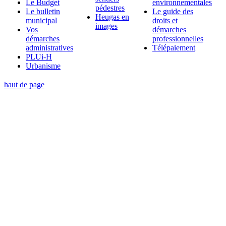
Le Budget
environnementales
pédestres
Le bulletin
Le guide des
Heugas en
municipal
droits et
images
Vos
démarches
démarches
professionnelles
administratives
Télépaiement
PLUi-H
Urbanisme
haut de page