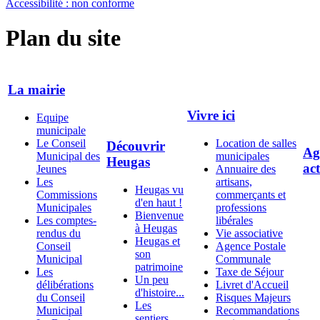
Accessibilité : non conforme
Plan du site
La mairie
Vivre ici
Equipe
municipale
Le Conseil
Location de salles
Découvrir
Ag
Municipal des
municipales
Heugas
act
Jeunes
Annuaire des
Les
artisans,
Heugas vu
Commissions
commerçants et
d'en haut !
Municipales
professions
Bienvenue
Les comptes-
libérales
à Heugas
rendus du
Vie associative
Heugas et
Conseil
Agence Postale
son
Municipal
Communale
patrimoine
Les
Taxe de Séjour
Un peu
délibérations
Livret d'Accueil
d'histoire...
du Conseil
Risques Majeurs
Les
Municipal
Recommandations
sentiers