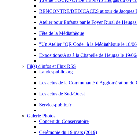
16 ème TOURNOI De TENNIS Heugas du 04-18 J
RENCONTRE/DEDICACES autour de Jacques BE
Atelier pour Enfants par le Foyer Rural de Heugas
Fête de la Médiathèque
"Un Atelier "QR Code" à la Médiathèque le 18/0
Expositions/Arts à la Chapelle de Heugas le 19/0
Fil(s) d'infos et Flux RSS
Landespublic.org
Les actus de la Communauté d'Agglomération du
Les actus de Sud-Ouest
Service-public.fr
Galerie Photos
Concert du Conservatoire
Cérémonie du 19 mars (2019)