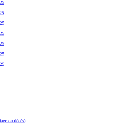
025
025
025
025
025
025
025
riage ou décès)