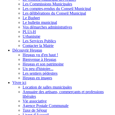
Les Commissions Municipales
Les comptes-rendus du Conseil Municipal
Les délibérations du Conseil Municipal
Le Budget
Le bulletin municipal
Vos démarches administratives
PLUi-H
Urbanisme
Les Services Publics
Contacter la Mairie
Découvrir Heugas
Heugas vu d'en haut !
Bienvenue à Heugas
Heugas et son patrimoine
Un peu d'histoire...
Les sentiers pédestres
Heugas en images
Vivre ici
Location de salles municipales
Annuaire des artisans, commerçants et professions
libérales
Vie associative
Agence Postale Communale
Taxe de Séjour
Livret d'Accueil