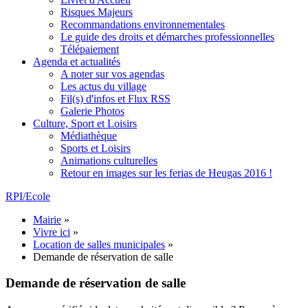
Risques Majeurs
Recommandations environnementales
Le guide des droits et démarches professionnelles
Télépaiement
Agenda et actualités
A noter sur vos agendas
Les actus du village
Fil(s) d'infos et Flux RSS
Galerie Photos
Culture, Sport et Loisirs
Médiathèque
Sports et Loisirs
Animations culturelles
Retour en images sur les ferias de Heugas 2016 !
RPI/Ecole
Mairie
»
Vivre ici
»
Location de salles municipales
»
Demande de réservation de salle
Demande de réservation de salle