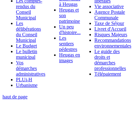
Les comptes-
libérales
à Heugas
rendus du
Vie associative
Heugas et
Conseil
Agence Postale
son
Municipal
Communale
patrimoine
Les
Taxe de Séjour
Un peu
délibérations
Livret d'Accueil
d'histoire...
du Conseil
Risques Majeurs
Les
Municipal
Recommandations
sentiers
Le Budget
environnementales
pédestres
Le bulletin
Le guide des
Heugas en
municipal
droits et
images
Vos
démarches
démarches
professionnelles
administratives
Télépaiement
PLUi-H
Urbanisme
haut de page