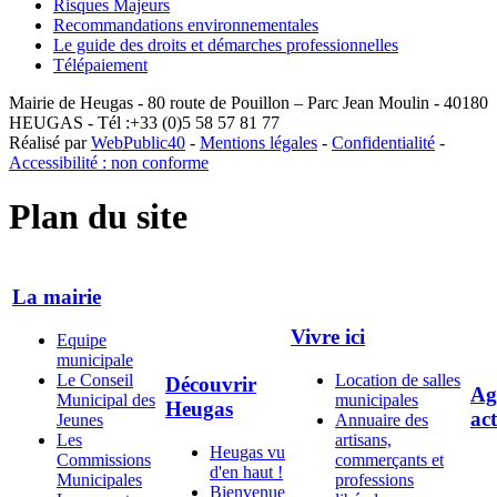
Risques Majeurs
Recommandations environnementales
Le guide des droits et démarches professionnelles
Télépaiement
Mairie de Heugas - 80 route de Pouillon – Parc Jean Moulin - 40180
HEUGAS - Tél :+33 (0)5 58 57 81 77
Réalisé par
WebPublic40
-
Mentions légales
-
Confidentialité
-
Accessibilité : non conforme
Plan du site
La mairie
Vivre ici
Equipe
municipale
Le Conseil
Location de salles
Découvrir
Ag
Municipal des
municipales
Heugas
act
Jeunes
Annuaire des
Les
artisans,
Heugas vu
Commissions
commerçants et
d'en haut !
Municipales
professions
Bienvenue