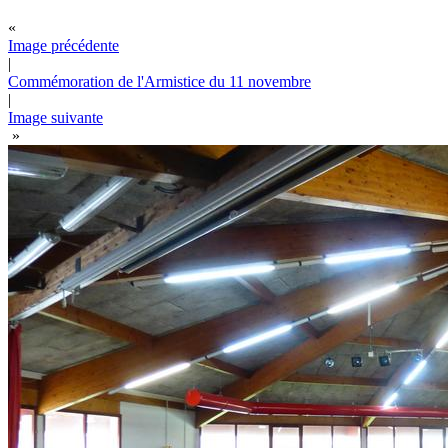
«
Image précédente
|
Commémoration de l'Armistice du 11 novembre
|
Image suivante
»