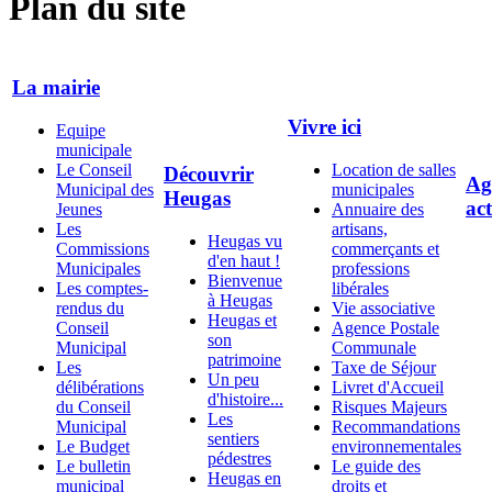
Plan du site
La mairie
Vivre ici
Equipe
municipale
Le Conseil
Location de salles
Découvrir
Ag
Municipal des
municipales
Heugas
act
Jeunes
Annuaire des
Les
artisans,
Heugas vu
Commissions
commerçants et
d'en haut !
Municipales
professions
Bienvenue
Les comptes-
libérales
à Heugas
rendus du
Vie associative
Heugas et
Conseil
Agence Postale
son
Municipal
Communale
patrimoine
Les
Taxe de Séjour
Un peu
délibérations
Livret d'Accueil
d'histoire...
du Conseil
Risques Majeurs
Les
Municipal
Recommandations
sentiers
Le Budget
environnementales
pédestres
Le bulletin
Le guide des
Heugas en
municipal
droits et