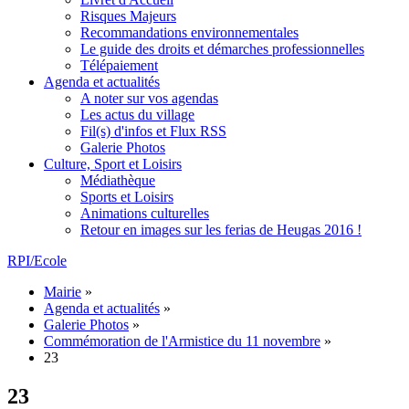
Risques Majeurs
Recommandations environnementales
Le guide des droits et démarches professionnelles
Télépaiement
Agenda et actualités
A noter sur vos agendas
Les actus du village
Fil(s) d'infos et Flux RSS
Galerie Photos
Culture, Sport et Loisirs
Médiathèque
Sports et Loisirs
Animations culturelles
Retour en images sur les ferias de Heugas 2016 !
RPI/Ecole
Mairie
»
Agenda et actualités
»
Galerie Photos
»
Commémoration de l'Armistice du 11 novembre
»
23
23