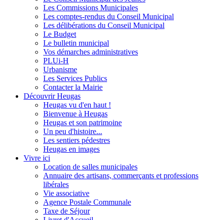
Les Commissions Municipales
Les comptes-rendus du Conseil Municipal
Les délibérations du Conseil Municipal
Le Budget
Le bulletin municipal
Vos démarches administratives
PLUi-H
Urbanisme
Les Services Publics
Contacter la Mairie
Découvrir Heugas
Heugas vu d'en haut !
Bienvenue à Heugas
Heugas et son patrimoine
Un peu d'histoire...
Les sentiers pédestres
Heugas en images
Vivre ici
Location de salles municipales
Annuaire des artisans, commerçants et professions
libérales
Vie associative
Agence Postale Communale
Taxe de Séjour
Livret d'Accueil