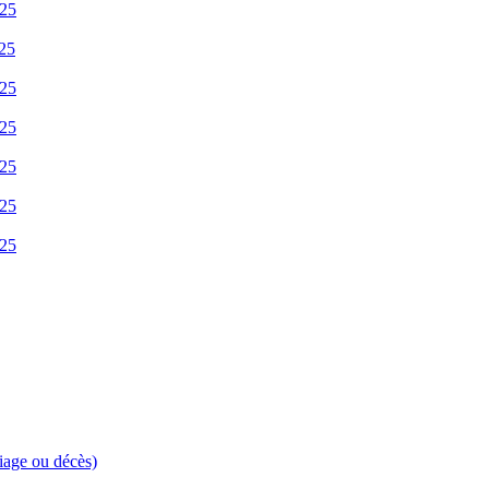
025
025
025
025
025
025
025
riage ou décès)