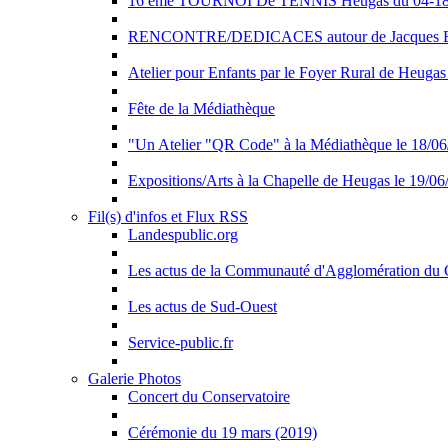
16 ème TOURNOI De TENNIS Heugas du 04-18 J
RENCONTRE/DEDICACES autour de Jacques BE
Atelier pour Enfants par le Foyer Rural de Heugas
Fête de la Médiathèque
"Un Atelier "QR Code" à la Médiathèque le 18/0
Expositions/Arts à la Chapelle de Heugas le 19/0
Fil(s) d'infos et Flux RSS
Landespublic.org
Les actus de la Communauté d'Agglomération du
Les actus de Sud-Ouest
Service-public.fr
Galerie Photos
Concert du Conservatoire
Cérémonie du 19 mars (2019)