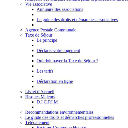
Vie associative
Annuaire des associations
Le guide des droits et démarches associatives
Agence Postale Communale
Taxe de Séjour
Le principe
Déclarer votre logement
Qui doit payer la Taxe de Séjour ?
Les tarifs
Déclaration en ligne
Livret d'Accueil
Risques Majeurs
D.I.C.RI.M
Recommandations environnementales
Le guide des droits et démarches professionnelles
Télépaiement
Factures Commune Heugas